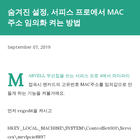
본적인 부분은 안심하셔도 되요. 그러면... 이번 경우처럼 포어그
숨겨진 설정, 서피스 프로에서 MAC
라운드, 현재 메인으로 띄워져있는 앱의 경우는 어떨까요? 아쉽
주소 임의화 켜는 방법
게도 이에 대한 메시지(iOS처럼 "A앱에서 붙여넣은 B앱")나 이를
막는 제어 기능은 없더라구요. 😂😂 그렇다고 낙심하지 마세요. 3
년전 xda 글 에 따르면 adb 명령을 통해 클립보드 접근을 제어할
September 07, 2019
수 있다고 하니까요. adb shell 을 실행하시려면 PC에서는 여기
를 눌러 윈도, 맥, 리눅스 용으로 platform tools를 내려받아 실
행할 수 있도록 압축을 풀어두셔야 하고 안드로이드 기기에서는
M
USB 디버깅을 켜두셔야 명령 실행이 가능해요. 이 부분은 검색을
ARVELL 무선칩을 쓰는 서피스 프로 4에서 와이파이
통해 확인하실 수 있는데 대략적으로는 설정 앱의 기기 정보에서
접속시 랜카드의 고유번호 MAC주소를 임의값으로 만
'빌드 번호'를 8번 이상 누르고 화면 잠금(설정된 경우에만)을 풀
들게 하는 기능을 켜볼거에요.
어주시면 되요. 압축이 풀린 폴더에 명령 프롬프트를 여시면 되는
데, 주소 표시창에서 cmd를 입력한 뒤 엔터를 누르시면 그 폴더
먼저 regedit을 켜시고
의 자리의 명령 프롬프트가 열려 편해요. 그리고 한 번 클립보드
접근하는 앱이 얼마나 많은지 확인해볼까요. 개발자가
HKEY_LOCAL_MACHINE\SYSTEM\ControlSet001\Servi
READ_CLIPBOARD 권한을 선언한 앱은 설치 후 이 권한이 자동
ces\mrvlpcie8897