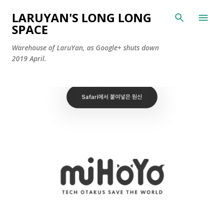
Skip to main content
LARUYAN'S LONG LONG
SPACE
Warehouse of LaruYan, as Google+ shuts down
2019 April.