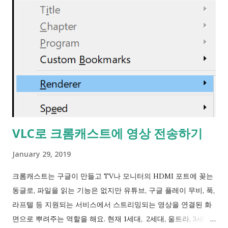
크 연결'의 이름입니다. 예> 로컬 영역 연결 하지만 이 방법은
한가지 단점이 있습니다. Wi-Fi 검색이 아예 안되게 되서 도중에
Wi-Fi를 바꾸거나 끊어야할 때 다시 설정을 바꿔야한다는 것이
죠. 설정을 원래대로 돌릴 땐 netsh wlan set autoconfig
enabled= yes interface=" Wi-Fi " 입니다. no를 yes로 바꾸세
요. 실행직후 지금까지 연결되어있었던 Wi-Fi랑은 연결이 끊어
지며 Wi-Fi AP검색이 실행돼 다시 접속하게 됩니다. 출처 타래
https://mobile.twitter.com/LaruYan/status/1144792372481
363969 ------------------------------ 2019-07-07 그래서
VLC로 크롬캐스트에 영상 전송하기
랜카드별로 Roaming Sensitivity (로밍 민감성), Roaming
Aggressiveness (로밍 적극성)설정이나 Game/Multimedia
January 29, 2019
Mode 설정이 있는건데 이 서피스에는 관련 설정이 전혀 없네요.
(?) ...
크롬캐스트는 구글이 만들고 TV나 모니터의 HDMI 포트에 꽂는
동글로, 파일을 읽는 기능은 없지만 유튜브, 구글 플레이 무비, 푹,
라프텔 등 지원되는 서비스에서 스트리밍되는 영상을 연결된 화
면으로 뿌려주는 역할을 해요. 현재 1세대, 2세대, 울트라, 3세대