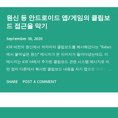
원신 등 안드로이드 앱/게임의 클립보
드 접근을 막기
September 30, 2020
iOS 버전의 원신에서 켜자마자 클립보드를 복사해갔다는 "Safari
에서 붙여넣은 원신" 메시지가 뜬 이미지가 돌아다녔는데요. 이
메시지는 iOS 14에서 추가된 클립보드 관련 시스템 메시지로 어
떤 앱이 다른데서 복사한 클립보드 내용을 자기 앱으로 가져갔음
을 의미해요. 그리고 iOS 14부터 등장한 이 메시지를 통해 iOS의
SHARE
POST A COMMENT
여러 앱에서 클립보드를 복사해갔다는 것이 들통나 시끄러웠기
도 했어요. 그러면 하나. 안드로이드나 PC판에도 그러지 않을까
싶어 불안감이 커지실 수도 있을 것 같아요. 다행히 안드로이드
에서는 안드로이드 10.0 (API 29) 부터 기본 키보드 외에는 포커
스를 갖지 않은 백그라운드 앱이 클립보드를 읽어갈 수 없으니 기