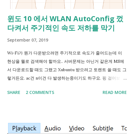
이렇게 누군가 먹어버린 포트는 netstat 등의 도구를 쓰면 나오
기 마련이죠? 그런데 제가 겪은 문제는 이들 프로그램에서 해당
윈도 10 에서 WLAN AutoConfig 껐
포트는 점유되지 않은 걸로 나왔고 그래서 sudo nc -l -p 3306
다켜서 주기적인 속도 저하를 막기
같이 직접 점유를 시도해보는 방법밖에 알 길이 없었어요. 이럴
때 재부팅을 시켜보면 점유된게 사라지곤 해서 다행으로 여기고
September 07, 2019
쓰다 보면 다른데가 점유되어 있더라구요. 흠... 그래서 인터넷에
검색을 해서 Hyper-V의 vEthernet 어댑터도 꺼보고 했지만 오
Wi-Fi가 뭔가 다운받으려면 주기적으로 속도가 줄어드는데 이
래 가는 해결 방법은 아니었어요. 그러다가 문득 IntelliJ IDEA에
현상을 뭘로 검색해야 할까요.. 서버문제는 아닌거 같은게 MS에
서 범위단위로 포트를 찾는다는 생각에 검색어를 '포트 점유'에서
서 다운로드할 때도 그랬고 Xubuntu 받으려고 토렌트 쓸 때도 그
'포트 ...
렇거든요. ac건 n이건 다 발생하는중이기도 하구요. 핑 걸어보니
Wi-Fi - AP 간 핑튐이 있네요... Ping Spike 로 검색해본 결과
SHARE
2 COMMENTS
READ MORE
관리자 권한으로 아래의 명령을 쳐보세요 netsh wlan set
autoconfig enabled= no interface=" Wi-Fi " (단, Wi-Fi라는
네트워크 디바이스 이름은 컴퓨터마다 다를 수 있음) 를 시도했
더니 핑튐이 좀 줄었어요. 여기서 Wi-Fi 라는건 설정 - 네트워크
&인터넷 - 상태 - 어댑터 설정 변경 누르면 나오는 창에 '네트워