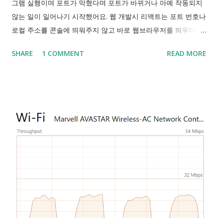
그램 실행이며 포트가 막혔다며 포트가 바뀌거나 아예 작동되지
않는 일이 일어나기 시작했어요. 웹 개발시 리액트는 포트 번호나
로컬 주소를 콘솔에 띄워주지 않고 바로 웹브라우저를 띄우다보
니 닫고 나면 다시 열 때 기본 포트 3000번이 아니면 이걸 못 찾
SHARE
1 COMMENT
READ MORE
으니 netstat 이나 Process Explorer , TCPView 등에서 찾아보
는 등 고생하게 되더라구요. 예시로 든 프로그램은 IntelliJ IDEA
라는 개발 도구인데, 이 프로그램은 6942부터 6991까지 총 50개
의 포트를 시도하기 때문에 한두개 막혀서 일어나는 문제가 아니
였던거예요. "IDE가 서버 시작을 위해 폴더를 잠그려고 하면 번
호 6942 부터 6991까지의 포트 중 먼저오는 하나를 점유하려고
합니다. 범위내 포트 50개가 모두 점령된것은 흔한 일이 아닙니
다. 네트워킹 오류나 보안SW 때문일 수 있습니다." -IDEA 구동
실패: 주소가 이미 사용중입니다, JetBrains 커뮤니티- 그밖에
3306번을 쓰는 MySQL도 켜지지 않아서 포트를 바꿔줘야하는
상황도 겪었고, 이 때 개발초보인 저에겐 이 포트번호를 쓰는 개
발품의 포트 설정을 모두 바꿔줘야하는 불편이 있었어요. 그런데