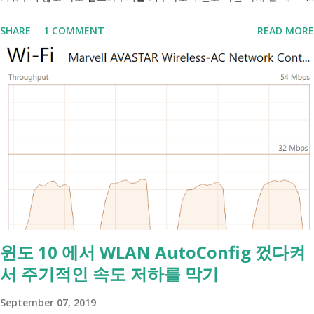
년전 xda 글 에 따르면 adb 명령을 통해 클립보드 접근을 제어할
포트 3000번이 아니면 이걸 못 찾으니 netstat 이나 Process Explorer
수 있다고 하니까요. adb shell 을 실행하시려면 PC에서는 여기
SHARE
1 COMMENT
READ MORE
, TCPView 등에서 찾아보는 등 고생하게 되더라구요. 예시로 든 프로그
를 눌러 윈도, 맥, 리눅스 용으로 platform tools를 내려받아 실
램은 IntelliJ IDEA 라는 개발 도구인데, 이 프로그램은 6942부터 6991
행할 수 있도록 압축을 풀어두셔야 하고 안드로이드 기기에서는
까지 총 50개의 포트를 시도하기 때문에 한두개 막혀서 일어나는 문제가
USB 디버깅을 켜두셔야 명령 실행이 가능해요. 이 부분은 검색을
아니였던거예요. "IDE가 서버 시작을 위해 폴더를 잠그려고 하면 번호
통해 확인하실 수 있는데 대략적으로는 설정 앱의 기기 정보에서
6942 부터 6991까지의 포트 중 먼저오는 하나를 점유하려고 합니다. 범
'빌드 번호'를 8번 이상 누르고 화면 잠금(설정된 경우에만)을 풀
위내 포트 50개가 모두 점령된것은 흔한 일이 아닙니다. 네트워킹 오류나
어주시면 되요. 압축이 풀린 폴더에 명령 프롬프트를 여시면 되는
보안SW 때문일 수 있습니다." -IDEA 구동 실패: 주소가 이미 사용중입니
데, 주소 표시창에서 cmd를 입력한 뒤 엔터를 누르시면 그 폴더
다, JetBrains 커뮤니티- 그밖에 3306번을 쓰는 MySQL도 켜지지 않아
의 자리의 명령 프롬프트가 열려 편해요. 그리고 한 번 클립보드
서 포트를 바꿔줘야하는 상황도 겪었고, 이 때 개발초보인 저에겐 이 포
접근하는 앱이 얼마나 많은지 확인해볼까요. 개발자가
트번호를 쓰는 개발품의 포트 설정을 모두 바꿔줘야하는 불편이 있었어
READ_CLIPBOARD 권한을 선언한 앱은 설치 후 이 권한이 자동
요. 그런데 이렇게 누군가 먹어버린 포트는 netstat 등의 도구를 쓰면 나
으로 주어져요. 접근 허용된 앱> ad...
윈도 10 에서 WLAN AutoConfig 껐다켜
오기 마련이죠? 그런데 제가 겪은 문제는 이들 프로그램에서 해당 포트
서 주기적인 속도 저하를 막기
는 점유되지 않은 걸로 나왔고 그래서 sudo nc -l -p 3306 같이 직접 점
유를 시도해보는 방법밖에 알 길이 없었어요. 이럴 때 재부팅을 시켜보
September 07, 2019
면 점유된게 사라지곤 해서 다행으로 여기고 쓰다 보면 다른데가 점유되