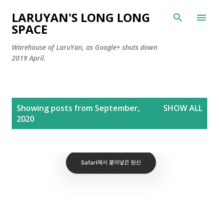
Skip to main content
LARUYAN'S LONG LONG
SPACE
Warehouse of LaruYan, as Google+ shuts down
2019 April.
P
Showing posts from September,
SHOW ALL
o
2020
s
t
s