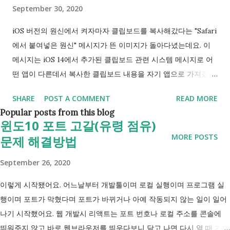
어주시면 되요. 압축이 풀린 폴더에 명령 프롬프트를 여시면 되는
September 30, 2020
데, 주소 표시창에서 cmd를 입력한 뒤 엔터를 누르시면 그 폴더
iOS 버전의 원신에서 켜자마자 클립보드를 복사해갔다는 "Safari
의 자리의 명령 프롬프트가 열려 편해요. 그리고 한 번 클립보드
에서 붙여넣은 원신" 메시지가 뜬 이미지가 돌아다녔는데요. 이
접근하는 앱이 얼마나 많은지 확인해볼까요. 개발자가
메시지는 iOS 14에서 추가된 클립보드 관련 시스템 메시지로 어
READ_CLIPBOARD 권한을 선언한 앱은 설치 후 이 권한이 자동
떤 앱이 다른데서 복사한 클립보드 내용을 자기 앱으로 가져갔음
으로 주어져요. 접근 허용된 앱> ad...
을 의미해요. 그리고 iOS 14부터 등장한 이 메시지를 통해 iOS의
SHARE
POST A COMMENT
READ MORE
여러 앱에서 클립보드를 복사해갔다는 것이 들통나 시끄러웠기
Popular posts from this blog
도 했어요. 그러면 하나. 안드로이드나 PC판에도 그러지 않을까
윈도10 포트 고갈(유령 점유)
싶어 불안감이 커지실 수도 있을 것 같아요. 다행히 안드로이드
MORE POSTS
문제 해결방법
에서는 안드로이드 10.0 (API 29) 부터 기본 키보드 외에는 포커
스를 갖지 않은 백그라운드 앱이 클립보드를 읽어갈 수 없으니 기
September 26, 2020
본적인 부분은 안심하셔도 되요. 그러면... 이번 경우처럼 포어그
이렇게 시작됐어요. 어느날부터 개발툴이며 로컬 실행이며 프로그램 실
라운드, 현재 메인으로 띄워져있는 앱의 경우는 어떨까요? 아쉽
행이며 포트가 막혔다며 포트가 바뀌거나 아예 작동되지 않는 일이 일어
게도 이에 대한 메시지(iOS처럼 "A앱에서 붙여넣은 B앱")나 이를
나기 시작했어요. 웹 개발시 리액트는 포트 번호나 로컬 주소를 콘솔에
막는 제어 기능은 없더라구요. 😂😂 그렇다고 낙심하지 마세요. 3
띄워주지 않고 바로 웹브라우저를 띄우다보니 닫고 나면 다시 열 때 기본