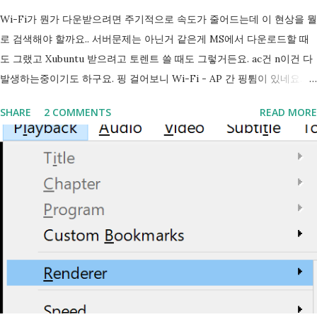
어 있더라구요. 흠... 그래서 인터넷에 검색을 해서 Hyper-V의
Wi-Fi가 뭔가 다운받으려면 주기적으로 속도가 줄어드는데 이 현상을 뭘
vEthernet 어댑터도 꺼보고 했지만 오래 가는 해결 방법은 아니었어요.
로 검색해야 할까요.. 서버문제는 아닌거 같은게 MS에서 다운로드할 때
그러다가 문득 IntelliJ IDEA에서 범위단위로 포트를 찾는다는 생각에 검
도 그랬고 Xubuntu 받으려고 토렌트 쓸 때도 그렇거든요. ac건 n이건 다
색어를 '포트 점유'에서 '포트 ...
발생하는중이기도 하구요. 핑 걸어보니 Wi-Fi - AP 간 핑튐이 있네요...
Ping Spike 로 검색해본 결과 관리자 권한으로 아래의 명령을 쳐보세요
SHARE
2 COMMENTS
READ MORE
netsh wlan set autoconfig enabled= no interface=" Wi-Fi " (단, Wi-
Fi라는 네트워크 디바이스 이름은 컴퓨터마다 다를 수 있음) 를 시도했더
니 핑튐이 좀 줄었어요. 여기서 Wi-Fi 라는건 설정 - 네트워크&인터넷 -
상태 - 어댑터 설정 변경 누르면 나오는 창에 '네트워크 연결'의 이름입니
다. 예> 로컬 영역 연결 하지만 이 방법은 한가지 단점이 있습니다.
Wi-Fi 검색이 아예 안되게 되서 도중에Wi-Fi를 바꾸거나 끊어야할 때 다
시 설정을 바꿔야한다는 것이죠. 설정을 원래대로 돌릴 땐 netsh wlan
set autoconfig enabled= yes interface=" Wi-Fi " 입니다. no를 yes로
바꾸세요. 실행직후 지금까지 연결되어있었던 Wi-Fi랑은 연결이 끊어지
며 Wi-Fi AP검색이 실행돼 다시 접속하게 됩니다. 출처 타래
https://mobile.twitter.com/LaruYan/status/1144792372481363969