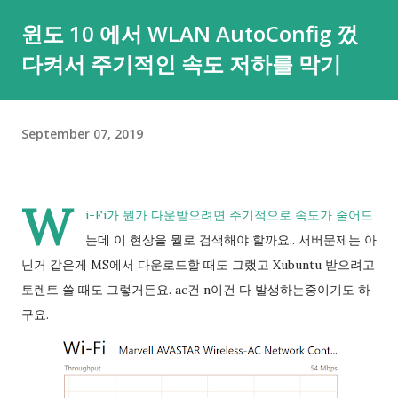
본적인 부분은 안심하셔도 되요. 그러면... 이번 경우처럼 포어그
윈도 10 에서 WLAN AutoConfig 껐
라운드, 현재 메인으로 띄워져있는 앱의 경우는 어떨까요? 아쉽
다켜서 주기적인 속도 저하를 막기
게도 이에 대한 메시지(iOS처럼 "A앱에서 붙여넣은 B앱")나 이를
막는 제어 기능은 없더라구요. 😂😂 그렇다고 낙심하지 마세요. 3
년전 xda 글 에 따르면 adb 명령을 통해 클립보드 접근을 제어할
September 07, 2019
수 있다고 하니까요. adb shell 을 실행하시려면 PC에서는 여기
를 눌러 윈도, 맥, 리눅스 용으로 platform tools를 내려받아 실
행할 수 있도록 압축을 풀어두셔야 하고 안드로이드 기기에서는
W
USB 디버깅을 켜두셔야 명령 실행이 가능해요. 이 부분은 검색을
i-Fi가 뭔가 다운받으려면 주기적으로 속도가 줄어드
통해 확인하실 수 있는데 대략적으로는 설정 앱의 기기 정보에서
는데 이 현상을 뭘로 검색해야 할까요.. 서버문제는 아
'빌드 번호'를 8번 이상 누르고 화면 잠금(설정된 경우에만)을 풀
닌거 같은게 MS에서 다운로드할 때도 그랬고 Xubuntu 받으려고
어주시면 되요. 압축이 풀린 폴더에 명령 프롬프트를 여시면 되는
토렌트 쓸 때도 그렇거든요. ac건 n이건 다 발생하는중이기도 하
데, 주소 표시창에서 cmd를 입력한 뒤 엔터를 누르시면 그 폴더
구요.
의 자리의 명령 프롬프트가 열려 편해요. 그리고 한 번 클립보드
접근하는 앱이 얼마나 많은지 확인해볼까요. 개발자가
READ_CLIPBOARD 권한을 선언한 앱은 설치 후 이 권한이 자동