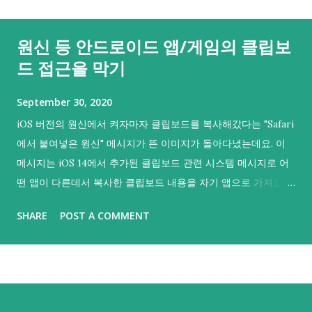
원신 등 안드로이드 앱/게임의 클립보
드 접근을 막기
September 30, 2020
iOS 버전의 원신에서 켜자마자 클립보드를 복사해갔다는 "Safari
에서 붙여넣은 원신" 메시지가 뜬 이미지가 돌아다녔는데요. 이
메시지는 iOS 14에서 추가된 클립보드 관련 시스템 메시지로 어
떤 앱이 다른데서 복사한 클립보드 내용을 자기 앱으로 가져갔음
을 의미해요. 그리고 iOS 14부터 등장한 이 메시지를 통해 iOS의
SHARE
POST A COMMENT
여러 앱에서 클립보드를 복사해갔다는 것이 들통나 시끄러웠기
도 했어요. 그러면 하나. 안드로이드나 PC판에도 그러지 않을까
싶어 불안감이 커지실 수도 있을 것 같아요. 다행히 안드로이드
에서는 안드로이드 10.0 (API 29) 부터 기본 키보드 외에는 포커
스를 갖지 않은 백그라운드 앱이 클립보드를 읽어갈 수 없으니 기