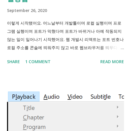
m
m
September 26, 2020
e
n
이렇게 시작됐어요. 어느날부터 개발툴이며 로컬 실행이며 프로
t
그램 실행이며 포트가 막혔다며 포트가 바뀌거나 아예 작동되지
않는 일이 일어나기 시작했어요. 웹 개발시 리액트는 포트 번호나
로컬 주소를 콘솔에 띄워주지 않고 바로 웹브라우저를 띄우다보
니 닫고 나면 다시 열 때 기본 포트 3000번이 아니면 이걸 못 찾
SHARE
1 COMMENT
READ MORE
으니 netstat 이나 Process Explorer , TCPView 등에서 찾아보
는 등 고생하게 되더라구요. 예시로 든 프로그램은 IntelliJ IDEA
라는 개발 도구인데, 이 프로그램은 6942부터 6991까지 총 50개
의 포트를 시도하기 때문에 한두개 막혀서 일어나는 문제가 아니
였던거예요. "IDE가 서버 시작을 위해 폴더를 잠그려고 하면 번
호 6942 부터 6991까지의 포트 중 먼저오는 하나를 점유하려고
합니다. 범위내 포트 50개가 모두 점령된것은 흔한 일이 아닙니
다. 네트워킹 오류나 보안SW 때문일 수 있습니다." -IDEA 구동
실패: 주소가 이미 사용중입니다, JetBrains 커뮤니티- 그밖에