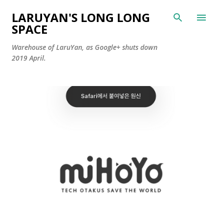
Skip to main content
LARUYAN'S LONG LONG
SPACE
Warehouse of LaruYan, as Google+ shuts down
2019 April.