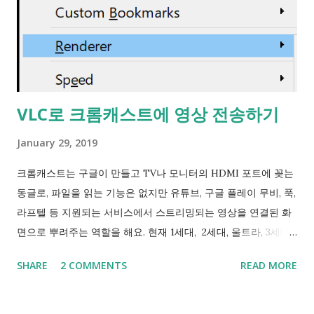
3306번을 쓰는 MySQL도 켜지지 않아서 포트를 바꿔줘야하는
상황도 겪었고, 이 때 개발초보인 저에겐 이 포트번호를 쓰는 개
발품의 포트 설정을 모두 바꿔줘야하는 불편이 있었어요. 그런데
이렇게 누군가 먹어버린 포트는 netstat 등의 도구를 쓰면 나오
기 마련이죠? 그런데 제가 겪은 문제는 이들 프로그램에서 해당
VLC로 크롬캐스트에 영상 전송하기
포트는 점유되지 않은 걸로 나왔고 그래서 sudo nc -l -p 3306
같이 직접 점유를 시도해보는 방법밖에 알 길이 없었어요. 이럴
January 29, 2019
때 재부팅을 시켜보면 점유된게 사라지곤 해서 다행으로 여기고
쓰다 보면 다른데가 점유되어 있더라구요. 흠... 그래서 인터넷에
크롬캐스트는 구글이 만들고 TV나 모니터의 HDMI 포트에 꽂는
검색을 해서 Hyper-V의 vEthernet 어댑터도 꺼보고 했지만 오
동글로, 파일을 읽는 기능은 없지만 유튜브, 구글 플레이 무비, 푹,
래 가는 해결 방법은 아니었어요. 그러다가 문득 IntelliJ IDEA에
라프텔 등 지원되는 서비스에서 스트리밍되는 영상을 연결된 화
서 범위단위로 포트를 찾는다는 생각에 검색어를 '포트 점유'에서
면으로 뿌려주는 역할을 해요. 현재 1세대, 2세대, 울트라, 3세대
'포트 ...
까지 나왔어요. <세대별 차이> 1세대 (단종) - 2.4GHz 와이파이
SHARE
2 COMMENTS
READ MORE
Wi-Fi 4 (802.11n)만 지원 - 최대 1080p @ 30fps - VP8,
AVC(H264) 영상 재생 - HDMI 플러그가 동글에 고정 - TV의
USB 포트 전원만으로 작동 2세대 (단종) - 5GHz 와이파이 Wi-