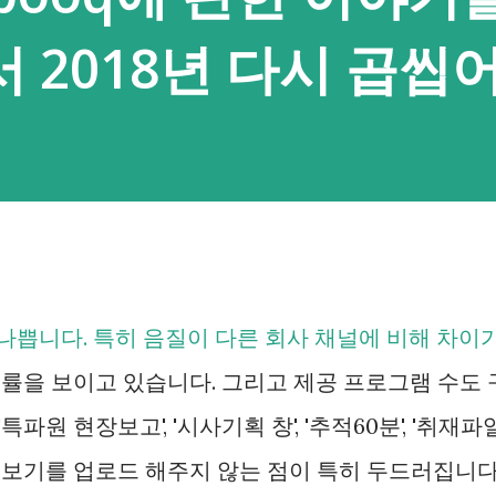
 맥, 리눅스 용으로 platform tools를 내려
 2018년 다시 곱씹
풀어두셔야 하고 안드로이드 기기에서는 USB
가능해요. 이 부분은 검색을 통해 확인하실 수
기기 정보에서 '빌드 번호'를 8번 이상 누르고
풀어주시면 되요. 압축이 풀린 폴더에 명령 프
표시창에서 cmd를 입력한 뒤 엔터를 누르시면
가 열려 편해요. 그리고 한 번 클립보드 접근
까요. 개발자가 READ_CLIPBOARD 권한
 나쁩니다. 특히 음질이 다른 회사 채널에 비해 차이
 자동으로 주어져요. 접근 허용된 앱> ad...
률을 보이고 있습니다. 그리고 제공 프로그램 수도 
특파원 현장보고', '시사기획 창', '추적60분', '취재파
시보기를 업로드 해주지 않는 점이 특히 두드러집니다