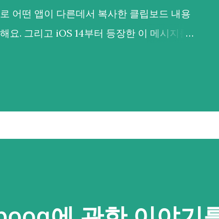
로 어떤 앱이 다른데서 복사한 클립보드 내용
요. 그리고 iOS 14부터 등장한 이 메시지를
보드를 복사해갔다는 것이 들통나 시끄러웠기도
드나 PC판에도 그러지 않을까 싶어 불안감이
행히 안드로이드에서는 안드로이드 10.0 (API
 포커스를 갖지 않은 백그라운드 앱이 클립보드
분은 안심하셔도 되요. 그러면... 이번 경우처
 띄워져있는 앱의 경우는 어떨까요? 아쉽게도
앱에서 붙여넣은 B앱")나 이를 막는 제어 기능은
지 마세요. 3년전 xda 글 에 따르면 adb 명
 pooq에 관한 이야기
수 있다고 하니까요. adb shell 을 실행하