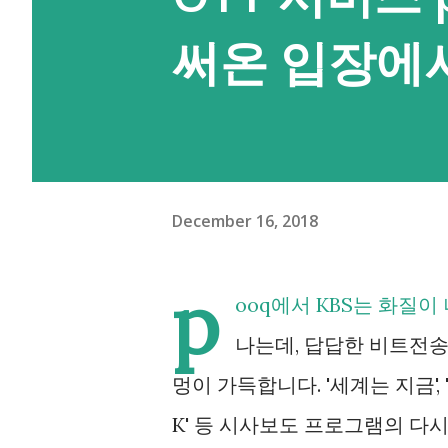
시려면 PC에서는 여기를 눌러 윈도,
써온 입장에서
받아 실행할 수 있도록 압축을 
디버깅을 켜두셔야 명령 실행이 
있는데 대략적으로는 설정 앱의 
화면 잠금(설정된 경우에만)을 
롬프트를 여시면 되는데, 주소 
December 16, 2018
그 폴더의 자리의 명령 프롬프트
p
하는 앱이 얼마나 많은지 확인해볼
ooq에서 KBS는 화질이
을 선언한 앱은 설치 후 이 권한이
나는데, 답답한 비트전송
멍이 가득합니다. '세계는 지금', '
K' 등 시사보도 프로그램의 다