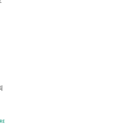
로
최
RE