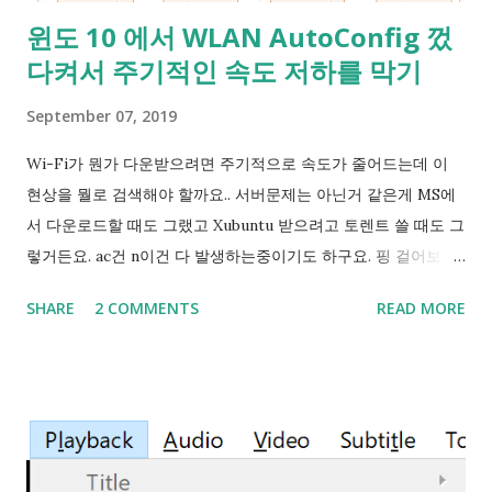
기 마련이죠? 그런데 제가 겪은 문제는 이들 프로그램에서 해당
윈도 10 에서 WLAN AutoConfig 껐
포트는 점유되지 않은 걸로 나왔고 그래서 sudo nc -l -p 3306
다켜서 주기적인 속도 저하를 막기
같이 직접 점유를 시도해보는 방법밖에 알 길이 없었어요. 이럴
때 재부팅을 시켜보면 점유된게 사라지곤 해서 다행으로 여기고
September 07, 2019
쓰다 보면 다른데가 점유되어 있더라구요. 흠... 그래서 인터넷에
검색을 해서 Hyper-V의 vEthernet 어댑터도 꺼보고 했지만 오
Wi-Fi가 뭔가 다운받으려면 주기적으로 속도가 줄어드는데 이
래 가는 해결 방법은 아니었어요. 그러다가 문득 IntelliJ IDEA에
현상을 뭘로 검색해야 할까요.. 서버문제는 아닌거 같은게 MS에
서 범위단위로 포트를 찾는다는 생각에 검색어를 '포트 점유'에서
서 다운로드할 때도 그랬고 Xubuntu 받으려고 토렌트 쓸 때도 그
'포트 ...
렇거든요. ac건 n이건 다 발생하는중이기도 하구요. 핑 걸어보니
Wi-Fi - AP 간 핑튐이 있네요... Ping Spike 로 검색해본 결과
SHARE
2 COMMENTS
READ MORE
관리자 권한으로 아래의 명령을 쳐보세요 netsh wlan set
autoconfig enabled= no interface=" Wi-Fi " (단, Wi-Fi라는
네트워크 디바이스 이름은 컴퓨터마다 다를 수 있음) 를 시도했
더니 핑튐이 좀 줄었어요. 여기서 Wi-Fi 라는건 설정 - 네트워크
&인터넷 - 상태 - 어댑터 설정 변경 누르면 나오는 창에 '네트워
크 연결'의 이름입니다. 예> 로컬 영역 연결 하지만 이 방법은