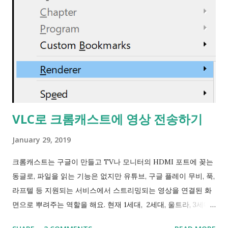
한가지 단점이 있습니다. Wi-Fi 검색이 아예 안되게 되서 도중에
Wi-Fi를 바꾸거나 끊어야할 때 다시 설정을 바꿔야한다는 것이
죠. 설정을 원래대로 돌릴 땐 netsh wlan set autoconfig
enabled= yes interface=" Wi-Fi " 입니다. no를 yes로 바꾸세
요. 실행직후 지금까지 연결되어있었던 Wi-Fi랑은 연결이 끊어
지며 Wi-Fi AP검색이 실행돼 다시 접속하게 됩니다. 출처 타래
https://mobile.twitter.com/LaruYan/status/1144792372481
363969 ------------------------------ 2019-07-07 그래서
VLC로 크롬캐스트에 영상 전송하기
랜카드별로 Roaming Sensitivity (로밍 민감성), Roaming
Aggressiveness (로밍 적극성)설정이나 Game/Multimedia
January 29, 2019
Mode 설정이 있는건데 이 서피스에는 관련 설정이 전혀 없네요.
(?) ...
크롬캐스트는 구글이 만들고 TV나 모니터의 HDMI 포트에 꽂는
동글로, 파일을 읽는 기능은 없지만 유튜브, 구글 플레이 무비, 푹,
라프텔 등 지원되는 서비스에서 스트리밍되는 영상을 연결된 화
면으로 뿌려주는 역할을 해요. 현재 1세대, 2세대, 울트라, 3세대
까지 나왔어요. <세대별 차이> 1세대 (단종) - 2.4GHz 와이파이