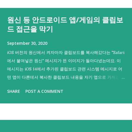
원신 등 안드로이드 앱/게임의 클립보
드 접근을 막기
September 30, 2020
iOS 버전의 원신에서 켜자마자 클립보드를 복사해갔다는 "Safari
에서 붙여넣은 원신" 메시지가 뜬 이미지가 돌아다녔는데요. 이
메시지는 iOS 14에서 추가된 클립보드 관련 시스템 메시지로 어
떤 앱이 다른데서 복사한 클립보드 내용을 자기 앱으로 가져갔음
을 의미해요. 그리고 iOS 14부터 등장한 이 메시지를 통해 iOS의
SHARE
POST A COMMENT
여러 앱에서 클립보드를 복사해갔다는 것이 들통나 시끄러웠기
도 했어요. 그러면 하나. 안드로이드나 PC판에도 그러지 않을까
싶어 불안감이 커지실 수도 있을 것 같아요. 다행히 안드로이드
에서는 안드로이드 10.0 (API 29) 부터 기본 키보드 외에는 포커
스를 갖지 않은 백그라운드 앱이 클립보드를 읽어갈 수 없으니 기