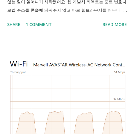
않는 일이 일어나기 시작했어요. 웹 개발시 리액트는 포트 번호나
로컬 주소를 콘솔에 띄워주지 않고 바로 웹브라우저를 띄우다보
니 닫고 나면 다시 열 때 기본 포트 3000번이 아니면 이걸 못 찾
SHARE
1 COMMENT
READ MORE
으니 netstat 이나 Process Explorer , TCPView 등에서 찾아보
는 등 고생하게 되더라구요. 예시로 든 프로그램은 IntelliJ IDEA
라는 개발 도구인데, 이 프로그램은 6942부터 6991까지 총 50개
의 포트를 시도하기 때문에 한두개 막혀서 일어나는 문제가 아니
였던거예요. "IDE가 서버 시작을 위해 폴더를 잠그려고 하면 번
호 6942 부터 6991까지의 포트 중 먼저오는 하나를 점유하려고
합니다. 범위내 포트 50개가 모두 점령된것은 흔한 일이 아닙니
다. 네트워킹 오류나 보안SW 때문일 수 있습니다." -IDEA 구동
실패: 주소가 이미 사용중입니다, JetBrains 커뮤니티- 그밖에
3306번을 쓰는 MySQL도 켜지지 않아서 포트를 바꿔줘야하는
상황도 겪었고, 이 때 개발초보인 저에겐 이 포트번호를 쓰는 개
발품의 포트 설정을 모두 바꿔줘야하는 불편이 있었어요. 그런데
이렇게 누군가 먹어버린 포트는 netstat 등의 도구를 쓰면 나오