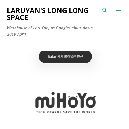
Skip to main content
LARUYAN'S LONG LONG
SPACE
Warehouse of LaruYan, as Google+ shuts down
2019 April.