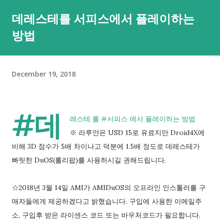
본적인 부분은 안심하셔도 되요. 그러면... 이번 경우처럼 포어그
데레스테를 서피스에서 플레이하는
라운드, 현재 메인으로 띄워져있는 앱의 경우는 어떨까요? 아쉽
방법
게도 이에 대한 메시지(iOS처럼 "A앱에서 붙여넣은 B앱")나 이를
막는 제어 기능은 없더라구요. 😂😂 그렇다고 낙심하지 마세요. 3
년전 xda 글 에 따르면 adb 명령을 통해 클립보드 접근을 제어할
December 19, 2018
수 있다고 하니까요. adb shell 을 실행하시려면 PC에서는 여기
를 눌러 윈도, 맥, 리눅스 용으로 platform tools를 내려받아 실
행할 수 있도록 압축을 풀어두셔야 하고 안드로이드 기기에서는
#데
USB 디버깅을 켜두셔야 명령 실행이 가능해요. 이 부분은 검색을
레스테
를
#서피스
에서 플레이하는 방법
통해 확인하실 수 있는데 대략적으로는 설정 앱의 기기 정보에서
※ 라루얀은 USD 15로 유료지만 Droid4X에
'빌드 번호'를 8번 이상 누르고 화면 잠금(설정된 경우에만)을 풀
비해 3D 점수가 5배 차이나고 덕분에 1.5배 정도로 데레스테가
어주시면 되요. 압축이 풀린 폴더에 명령 프롬프트를 여시면 되는
빠릿한 DuOS(롤리팝)를 사용하시길 권해드립니다.
데, 주소 표시창에서 cmd를 입력한 뒤 엔터를 누르시면 그 폴더
의 자리의 명령 프롬프트가 열려 편해요. 그리고 한 번 클립보드
☆2018년 3월 14일 AMI가 AMIDuOS의 오프라인 인스톨러를 구
접근하는 앱이 얼마나 많은지 확인해볼까요. 개발자가
매자들에게 제공하겠다고 밝혔습니다. 구입에 사용한 이메일주
READ_CLIPBOARD 권한을 선언한 앱은 설치 후 이 권한이 자동
소, 구입후 받은 라이센스 코드 또는 바우처코드가 필요합니다.