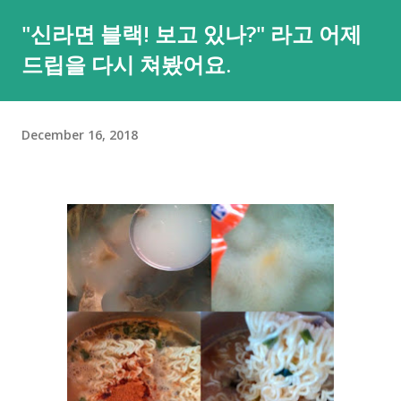
본적인 부분은 안심하셔도 되요. 그러면... 이번 경우처럼 포어그
"신라면 블랙! 보고 있나?" 라고 어제
라운드, 현재 메인으로 띄워져있는 앱의 경우는 어떨까요? 아쉽
드립을 다시 쳐봤어요.
게도 이에 대한 메시지(iOS처럼 "A앱에서 붙여넣은 B앱")나 이를
막는 제어 기능은 없더라구요. 😂😂 그렇다고 낙심하지 마세요. 3
년전 xda 글 에 따르면 adb 명령을 통해 클립보드 접근을 제어할
December 16, 2018
수 있다고 하니까요. adb shell 을 실행하시려면 PC에서는 여기
를 눌러 윈도, 맥, 리눅스 용으로 platform tools를 내려받아 실
행할 수 있도록 압축을 풀어두셔야 하고 안드로이드 기기에서는
USB 디버깅을 켜두셔야 명령 실행이 가능해요. 이 부분은 검색을
통해 확인하실 수 있는데 대략적으로는 설정 앱의 기기 정보에서
'빌드 번호'를 8번 이상 누르고 화면 잠금(설정된 경우에만)을 풀
어주시면 되요. 압축이 풀린 폴더에 명령 프롬프트를 여시면 되는
데, 주소 표시창에서 cmd를 입력한 뒤 엔터를 누르시면 그 폴더
의 자리의 명령 프롬프트가 열려 편해요. 그리고 한 번 클립보드
접근하는 앱이 얼마나 많은지 확인해볼까요. 개발자가
READ_CLIPBOARD 권한을 선언한 앱은 설치 후 이 권한이 자동