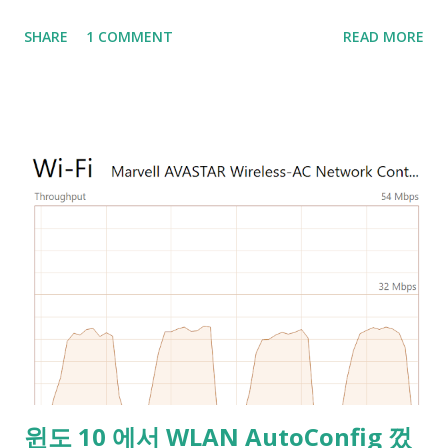
니 닫고 나면 다시 열 때 기본 포트 3000번이 아니면 이걸 못 찾
SHARE
1 COMMENT
READ MORE
으니 netstat 이나 Process Explorer , TCPView 등에서 찾아보
는 등 고생하게 되더라구요. 예시로 든 프로그램은 IntelliJ IDEA
라는 개발 도구인데, 이 프로그램은 6942부터 6991까지 총 50개
의 포트를 시도하기 때문에 한두개 막혀서 일어나는 문제가 아니
였던거예요. "IDE가 서버 시작을 위해 폴더를 잠그려고 하면 번
호 6942 부터 6991까지의 포트 중 먼저오는 하나를 점유하려고
합니다. 범위내 포트 50개가 모두 점령된것은 흔한 일이 아닙니
다. 네트워킹 오류나 보안SW 때문일 수 있습니다." -IDEA 구동
실패: 주소가 이미 사용중입니다, JetBrains 커뮤니티- 그밖에
3306번을 쓰는 MySQL도 켜지지 않아서 포트를 바꿔줘야하는
상황도 겪었고, 이 때 개발초보인 저에겐 이 포트번호를 쓰는 개
발품의 포트 설정을 모두 바꿔줘야하는 불편이 있었어요. 그런데
이렇게 누군가 먹어버린 포트는 netstat 등의 도구를 쓰면 나오
기 마련이죠? 그런데 제가 겪은 문제는 이들 프로그램에서 해당
윈도 10 에서 WLAN AutoConfig 껐
포트는 점유되지 않은 걸로 나왔고 그래서 sudo nc -l -p 3306