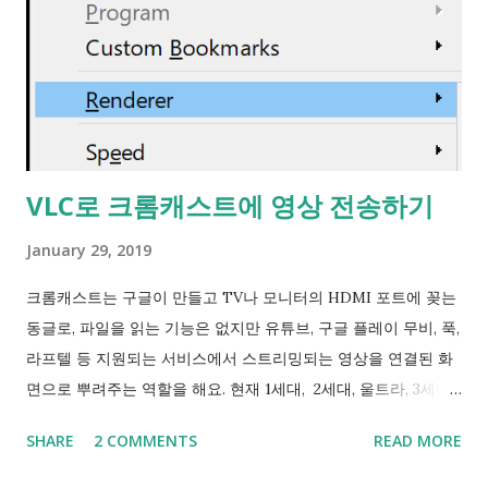
죠. 설정을 원래대로 돌릴 땐 netsh wlan set autoconfig
enabled= yes interface=" Wi-Fi " 입니다. no를 yes로 바꾸세
요. 실행직후 지금까지 연결되어있었던 Wi-Fi랑은 연결이 끊어
지며 Wi-Fi AP검색이 실행돼 다시 접속하게 됩니다. 출처 타래
https://mobile.twitter.com/LaruYan/status/1144792372481
363969 ------------------------------ 2019-07-07 그래서
VLC로 크롬캐스트에 영상 전송하기
랜카드별로 Roaming Sensitivity (로밍 민감성), Roaming
Aggressiveness (로밍 적극성)설정이나 Game/Multimedia
January 29, 2019
Mode 설정이 있는건데 이 서피스에는 관련 설정이 전혀 없네요.
(?) ...
크롬캐스트는 구글이 만들고 TV나 모니터의 HDMI 포트에 꽂는
동글로, 파일을 읽는 기능은 없지만 유튜브, 구글 플레이 무비, 푹,
라프텔 등 지원되는 서비스에서 스트리밍되는 영상을 연결된 화
면으로 뿌려주는 역할을 해요. 현재 1세대, 2세대, 울트라, 3세대
까지 나왔어요. <세대별 차이> 1세대 (단종) - 2.4GHz 와이파이
SHARE
2 COMMENTS
READ MORE
Wi-Fi 4 (802.11n)만 지원 - 최대 1080p @ 30fps - VP8,
AVC(H264) 영상 재생 - HDMI 플러그가 동글에 고정 - TV의