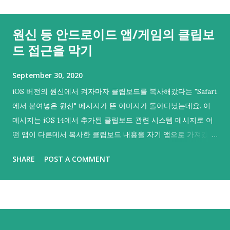
원신 등 안드로이드 앱/게임의 클립보
드 접근을 막기
September 30, 2020
iOS 버전의 원신에서 켜자마자 클립보드를 복사해갔다는 "Safari
에서 붙여넣은 원신" 메시지가 뜬 이미지가 돌아다녔는데요. 이
메시지는 iOS 14에서 추가된 클립보드 관련 시스템 메시지로 어
떤 앱이 다른데서 복사한 클립보드 내용을 자기 앱으로 가져갔음
을 의미해요. 그리고 iOS 14부터 등장한 이 메시지를 통해 iOS의
SHARE
POST A COMMENT
여러 앱에서 클립보드를 복사해갔다는 것이 들통나 시끄러웠기
도 했어요. 그러면 하나. 안드로이드나 PC판에도 그러지 않을까
싶어 불안감이 커지실 수도 있을 것 같아요. 다행히 안드로이드
에서는 안드로이드 10.0 (API 29) 부터 기본 키보드 외에는 포커
스를 갖지 않은 백그라운드 앱이 클립보드를 읽어갈 수 없으니 기