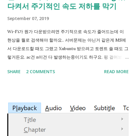
다켜서 주기적인 속도 저하를 막기
같이 직접 점유를 시도해보는 방법밖에 알 길이 없었어요. 이럴
때 재부팅을 시켜보면 점유된게 사라지곤 해서 다행으로 여기고
September 07, 2019
쓰다 보면 다른데가 점유되어 있더라구요. 흠... 그래서 인터넷에
검색을 해서 Hyper-V의 vEthernet 어댑터도 꺼보고 했지만 오
Wi-Fi가 뭔가 다운받으려면 주기적으로 속도가 줄어드는데 이
래 가는 해결 방법은 아니었어요. 그러다가 문득 IntelliJ IDEA에
현상을 뭘로 검색해야 할까요.. 서버문제는 아닌거 같은게 MS에
서 범위단위로 포트를 찾는다는 생각에 검색어를 '포트 점유'에서
서 다운로드할 때도 그랬고 Xubuntu 받으려고 토렌트 쓸 때도 그
'포트 ...
렇거든요. ac건 n이건 다 발생하는중이기도 하구요. 핑 걸어보니
Wi-Fi - AP 간 핑튐이 있네요... Ping Spike 로 검색해본 결과
SHARE
2 COMMENTS
READ MORE
관리자 권한으로 아래의 명령을 쳐보세요 netsh wlan set
autoconfig enabled= no interface=" Wi-Fi " (단, Wi-Fi라는
네트워크 디바이스 이름은 컴퓨터마다 다를 수 있음) 를 시도했
더니 핑튐이 좀 줄었어요. 여기서 Wi-Fi 라는건 설정 - 네트워크
&인터넷 - 상태 - 어댑터 설정 변경 누르면 나오는 창에 '네트워
크 연결'의 이름입니다. 예> 로컬 영역 연결 하지만 이 방법은
한가지 단점이 있습니다. Wi-Fi 검색이 아예 안되게 되서 도중에
Wi-Fi를 바꾸거나 끊어야할 때 다시 설정을 바꿔야한다는 것이