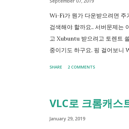
September 07, 2019
패: 주소가 이미 사용중입니다, J
Wi-Fi가 뭔가 다운받으려면 
MySQL도 켜지지 않아서 포트
검색해야 할까요.. 서버문제는 
보인 저에겐 이 포트번호를 쓰
고 Xubuntu 받으려고 토렌트 
불편이 있었어요. 그런데 이렇게 
중이기도 하구요. 핑 걸어보니 Wi-F
를 쓰면 나오기 마련이죠? 그런
로 검색해본 결과 관리자 권한으로 
SHARE
2 COMMENTS
당 포트는 점유되지 않은 걸로 나왔고
autoconfig enabled= no in
점유를 시도해보는 방법밖에 알
바이스 이름은 컴퓨터마다 다를 
점유된게 사라지곤 해서 다행으
여기서 Wi-Fi 라는건 설정 - 
VLC로 크롬캐스
더라구요. 흠... 그래서 인터넷에 
르면 나오는 창에 '네트워크 연
도 꺼보고 했지만 오래 가는 해결 
만 이 방법은 한가지 단점이 있습
January 29, 2019
IDEA에서 범위단위로 포트를 찾