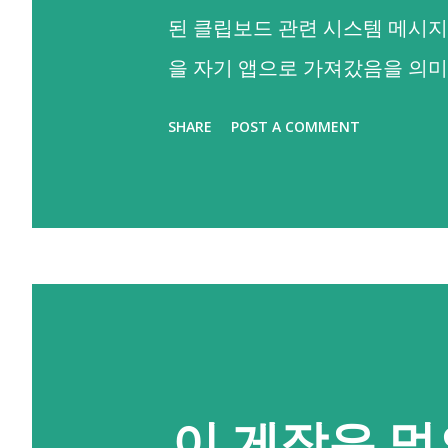
된 클립보드 관련 시스템 메시지
을 자기 앱으로 가져갔음을 의미해
통해 iOS의 여러 앱에서 클립
SHARE
POST A COMMENT
했어요. 그러면 하나. 안드로이
커지실 수도 있을 것 같아요. 다
29) 부터 기본 키보드 외에는
를 읽어갈 수 없으니 기본적인 부
럼 포어그라운드, 현재 메인으로
이에 대한 메시지(iOS처럼 "A
없더라구요. 😂😂 그렇다고 낙심하
이 게장은 먹
령을 통해 클립보드 접근을 제어할 