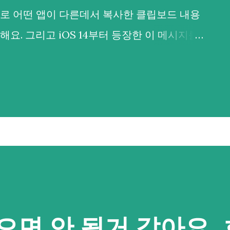
로 어떤 앱이 다른데서 복사한 클립보드 내용
요. 그리고 iOS 14부터 등장한 이 메시지를
보드를 복사해갔다는 것이 들통나 시끄러웠기도
드나 PC판에도 그러지 않을까 싶어 불안감이
행히 안드로이드에서는 안드로이드 10.0 (API
 포커스를 갖지 않은 백그라운드 앱이 클립보드
분은 안심하셔도 되요. 그러면... 이번 경우처
 띄워져있는 앱의 경우는 어떨까요? 아쉽게도
앱에서 붙여넣은 B앱")나 이를 막는 제어 기능은
지 마세요. 3년전 xda 글 에 따르면 adb 명
으면 안 될거 같아요..
수 있다고 하니까요. adb shell 을 실행하