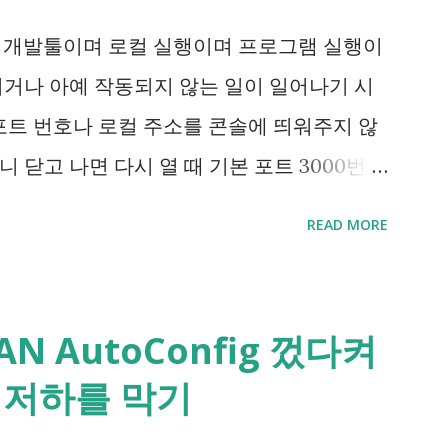
 개발툴이며 로컬 실행이며 프로그램 실행이
뀌거나 아예 작동되지 않는 일이 일어나기 시
포트 번호나 로컬 주소를 콘솔에 띄워주지 않
 닫고 나면 다시 열 때 기본 포트 3000번이
 Process Explorer , TCPView 등에서
READ MORE
예시로 든 프로그램은 IntelliJ IDEA 라는
942부터 6991까지 총 50개의 포트를 시도하
는 문제가 아니였던거예요. "IDE가 서버 시
AN AutoConfig 껐다켜
번호 6942 부터 6991까지의 포트 중 먼저오
 저하를 막기
범위내 포트 50개가 모두 점령된것은 흔한 일
SW 때문일 수 있습니다." -IDEA 구동 실