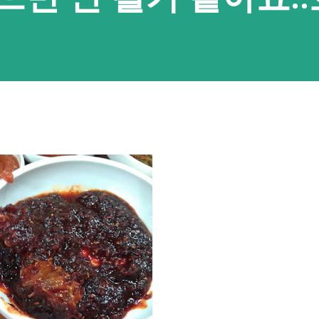
 맥, 리눅스 용으로 platform tools를 내려
풀어두셔야 하고 안드로이드 기기에서는 USB
가능해요. 이 부분은 검색을 통해 확인하실 수
기기 정보에서 '빌드 번호'를 8번 이상 누르고
풀어주시면 되요. 압축이 풀린 폴더에 명령 프
표시창에서 cmd를 입력한 뒤 엔터를 누르시면
가 열려 편해요. 그리고 한 번 클립보드 접근
까요. 개발자가 READ_CLIPBOARD 권한
 자동으로 주어져요. 접근 허용된 앱> ad...