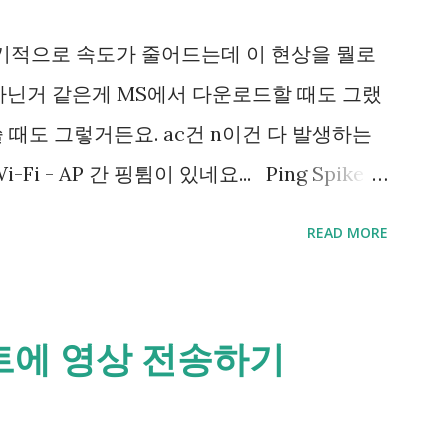
etBrains 커뮤니티- 그밖에 3306번을 쓰는
주기적으로 속도가 줄어드는데 이 현상을 뭘로
를 바꿔줘야하는 상황도 겪었고, 이 때 개발초
아닌거 같은게 MS에서 다운로드할 때도 그랬
는 개발품의 포트 설정을 모두 바꿔줘야하는
쓸 때도 그렇거든요. ac건 n이건 다 발생하는
누군가 먹어버린 포트는 netstat 등의 도구
i - AP 간 핑튐이 있네요... Ping Spike
데 제가 겪은 문제는 이들 프로그램에서 해
아래의 명령을 쳐보세요 netsh wlan set
READ MORE
 그래서 sudo nc -l -p 3306 같이 직접
terface=" Wi-Fi " (단, Wi-Fi라는 네트워크 디
 길이 없었어요. 이럴 때 재부팅을 시켜보면
수 있음) 를 시도했더니 핑튐이 좀 줄었어요.
로 여기고 쓰다 보면 다른데가 점유되어 있
네트워크&인터넷 - 상태 - 어댑터 설정 변경 누
트에 영상 전송하기
검색을 해서 Hyper-V의 vEthernet 어댑터
결'의 이름입니다. 예> 로컬 영역 연결 하지
방법은 아니었어요. 그러다가 문득 IntelliJ
니다. Wi-Fi 검색이 아예 안되게 되서 도중
는다는 생각에 검색어를 '포트 점유'에서 '포