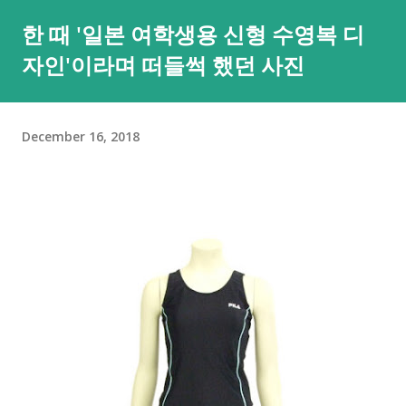
본적인 부분은 안심하셔도 되요. 그러면... 이번 경우처럼 포어그
한 때 '일본 여학생용 신형 수영복 디
라운드, 현재 메인으로 띄워져있는 앱의 경우는 어떨까요? 아쉽
자인'이라며 떠들썩 했던 사진
게도 이에 대한 메시지(iOS처럼 "A앱에서 붙여넣은 B앱")나 이를
막는 제어 기능은 없더라구요. 😂😂 그렇다고 낙심하지 마세요. 3
년전 xda 글 에 따르면 adb 명령을 통해 클립보드 접근을 제어할
December 16, 2018
수 있다고 하니까요. adb shell 을 실행하시려면 PC에서는 여기
를 눌러 윈도, 맥, 리눅스 용으로 platform tools를 내려받아 실
행할 수 있도록 압축을 풀어두셔야 하고 안드로이드 기기에서는
USB 디버깅을 켜두셔야 명령 실행이 가능해요. 이 부분은 검색을
통해 확인하실 수 있는데 대략적으로는 설정 앱의 기기 정보에서
'빌드 번호'를 8번 이상 누르고 화면 잠금(설정된 경우에만)을 풀
어주시면 되요. 압축이 풀린 폴더에 명령 프롬프트를 여시면 되는
데, 주소 표시창에서 cmd를 입력한 뒤 엔터를 누르시면 그 폴더
의 자리의 명령 프롬프트가 열려 편해요. 그리고 한 번 클립보드
접근하는 앱이 얼마나 많은지 확인해볼까요. 개발자가
READ_CLIPBOARD 권한을 선언한 앱은 설치 후 이 권한이 자동