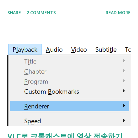
Wi-Fi - AP 간 핑튐이 있네요... Ping Spike 로 검색해본 결과
SHARE
2 COMMENTS
READ MORE
관리자 권한으로 아래의 명령을 쳐보세요 netsh wlan set
autoconfig enabled= no interface=" Wi-Fi " (단, Wi-Fi라는
네트워크 디바이스 이름은 컴퓨터마다 다를 수 있음) 를 시도했
더니 핑튐이 좀 줄었어요. 여기서 Wi-Fi 라는건 설정 - 네트워크
&인터넷 - 상태 - 어댑터 설정 변경 누르면 나오는 창에 '네트워
크 연결'의 이름입니다. 예> 로컬 영역 연결 하지만 이 방법은
한가지 단점이 있습니다. Wi-Fi 검색이 아예 안되게 되서 도중에
Wi-Fi를 바꾸거나 끊어야할 때 다시 설정을 바꿔야한다는 것이
죠. 설정을 원래대로 돌릴 땐 netsh wlan set autoconfig
enabled= yes interface=" Wi-Fi " 입니다. no를 yes로 바꾸세
요. 실행직후 지금까지 연결되어있었던 Wi-Fi랑은 연결이 끊어
지며 Wi-Fi AP검색이 실행돼 다시 접속하게 됩니다. 출처 타래
https://mobile.twitter.com/LaruYan/status/1144792372481
363969 ------------------------------ 2019-07-07 그래서
VLC로 크롬캐스트에 영상 전송하기
랜카드별로 Roaming Sensitivity (로밍 민감성), Roaming