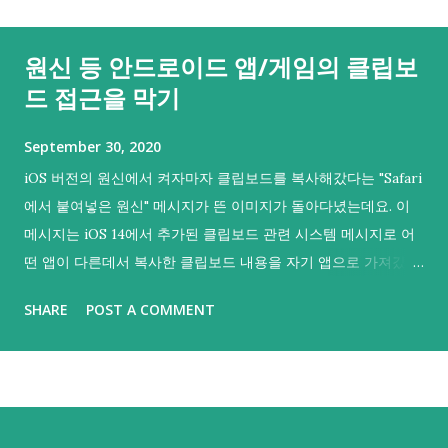
원신 등 안드로이드 앱/게임의 클립보
드 접근을 막기
September 30, 2020
iOS 버전의 원신에서 켜자마자 클립보드를 복사해갔다는 "Safari
에서 붙여넣은 원신" 메시지가 뜬 이미지가 돌아다녔는데요. 이
메시지는 iOS 14에서 추가된 클립보드 관련 시스템 메시지로 어
떤 앱이 다른데서 복사한 클립보드 내용을 자기 앱으로 가져갔음
을 의미해요. 그리고 iOS 14부터 등장한 이 메시지를 통해 iOS의
SHARE
POST A COMMENT
여러 앱에서 클립보드를 복사해갔다는 것이 들통나 시끄러웠기
도 했어요. 그러면 하나. 안드로이드나 PC판에도 그러지 않을까
싶어 불안감이 커지실 수도 있을 것 같아요. 다행히 안드로이드
에서는 안드로이드 10.0 (API 29) 부터 기본 키보드 외에는 포커
스를 갖지 않은 백그라운드 앱이 클립보드를 읽어갈 수 없으니 기