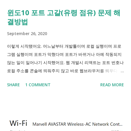
윈도10 포트 고갈(유령 점유) 문제 해
결방법
September 26, 2020
이렇게 시작됐어요. 어느날부터 개발툴이며 로컬 실행이며 프로
그램 실행이며 포트가 막혔다며 포트가 바뀌거나 아예 작동되지
않는 일이 일어나기 시작했어요. 웹 개발시 리액트는 포트 번호나
로컬 주소를 콘솔에 띄워주지 않고 바로 웹브라우저를 띄우다보
니 닫고 나면 다시 열 때 기본 포트 3000번이 아니면 이걸 못 찾
SHARE
1 COMMENT
READ MORE
으니 netstat 이나 Process Explorer , TCPView 등에서 찾아보
는 등 고생하게 되더라구요. 예시로 든 프로그램은 IntelliJ IDEA
라는 개발 도구인데, 이 프로그램은 6942부터 6991까지 총 50개
의 포트를 시도하기 때문에 한두개 막혀서 일어나는 문제가 아니
였던거예요. "IDE가 서버 시작을 위해 폴더를 잠그려고 하면 번
호 6942 부터 6991까지의 포트 중 먼저오는 하나를 점유하려고