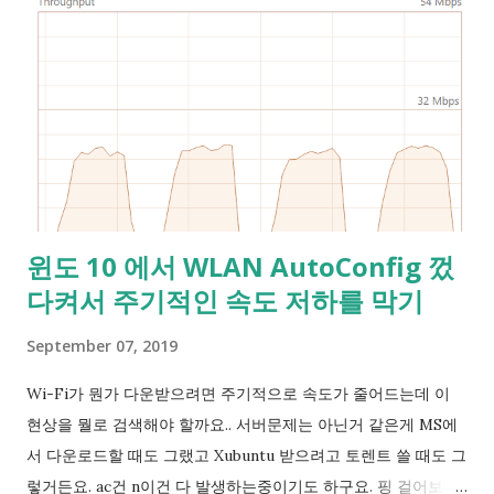
합니다. 범위내 포트 50개가 모두 점령된것은 흔한 일이 아닙니
다. 네트워킹 오류나 보안SW 때문일 수 있습니다." -IDEA 구동
실패: 주소가 이미 사용중입니다, JetBrains 커뮤니티- 그밖에
3306번을 쓰는 MySQL도 켜지지 않아서 포트를 바꿔줘야하는
상황도 겪었고, 이 때 개발초보인 저에겐 이 포트번호를 쓰는 개
발품의 포트 설정을 모두 바꿔줘야하는 불편이 있었어요. 그런데
이렇게 누군가 먹어버린 포트는 netstat 등의 도구를 쓰면 나오
기 마련이죠? 그런데 제가 겪은 문제는 이들 프로그램에서 해당
윈도 10 에서 WLAN AutoConfig 껐
포트는 점유되지 않은 걸로 나왔고 그래서 sudo nc -l -p 3306
다켜서 주기적인 속도 저하를 막기
같이 직접 점유를 시도해보는 방법밖에 알 길이 없었어요. 이럴
때 재부팅을 시켜보면 점유된게 사라지곤 해서 다행으로 여기고
September 07, 2019
쓰다 보면 다른데가 점유되어 있더라구요. 흠... 그래서 인터넷에
검색을 해서 Hyper-V의 vEthernet 어댑터도 꺼보고 했지만 오
Wi-Fi가 뭔가 다운받으려면 주기적으로 속도가 줄어드는데 이
래 가는 해결 방법은 아니었어요. 그러다가 문득 IntelliJ IDEA에
현상을 뭘로 검색해야 할까요.. 서버문제는 아닌거 같은게 MS에
서 범위단위로 포트를 찾는다는 생각에 검색어를 '포트 점유'에서
서 다운로드할 때도 그랬고 Xubuntu 받으려고 토렌트 쓸 때도 그
'포트 ...
렇거든요. ac건 n이건 다 발생하는중이기도 하구요. 핑 걸어보니