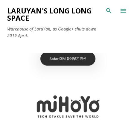
Skip to main content
LARUYAN'S LONG LONG
SPACE
Warehouse of LaruYan, as Google+ shuts down
2019 April.