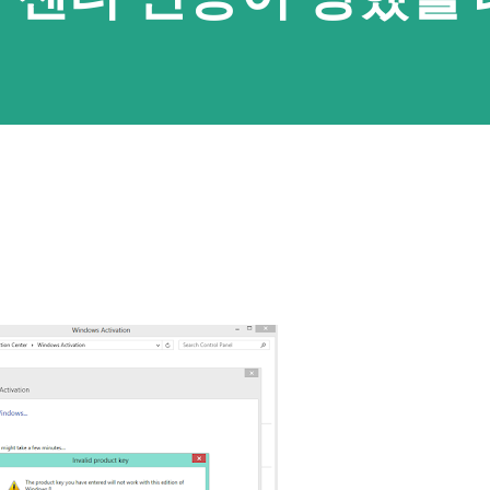
 맥, 리눅스 용으로 platform tools를 내려
풀어두셔야 하고 안드로이드 기기에서는 USB
가능해요. 이 부분은 검색을 통해 확인하실 수
기기 정보에서 '빌드 번호'를 8번 이상 누르고
풀어주시면 되요. 압축이 풀린 폴더에 명령 프
표시창에서 cmd를 입력한 뒤 엔터를 누르시면
가 열려 편해요. 그리고 한 번 클립보드 접근
까요. 개발자가 READ_CLIPBOARD 권한
 자동으로 주어져요. 접근 허용된 앱> ad...