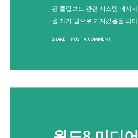
된 클립보드 관련 시스템 메시지
을 자기 앱으로 가져갔음을 의미해
통해 iOS의 여러 앱에서 클립
SHARE
POST A COMMENT
했어요. 그러면 하나. 안드로이
커지실 수도 있을 것 같아요. 다
29) 부터 기본 키보드 외에는
를 읽어갈 수 없으니 기본적인 부
럼 포어그라운드, 현재 메인으로
이에 대한 메시지(iOS처럼 "A
없더라구요. 😂😂 그렇다고 낙심하
윈도8 미디어
령을 통해 클립보드 접근을 제어할 