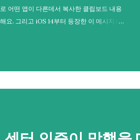
로 어떤 앱이 다른데서 복사한 클립보드 내용
요. 그리고 iOS 14부터 등장한 이 메시지를
보드를 복사해갔다는 것이 들통나 시끄러웠기도
드나 PC판에도 그러지 않을까 싶어 불안감이
행히 안드로이드에서는 안드로이드 10.0 (API
 포커스를 갖지 않은 백그라운드 앱이 클립보드
분은 안심하셔도 되요. 그러면... 이번 경우처
 띄워져있는 앱의 경우는 어떨까요? 아쉽게도
앱에서 붙여넣은 B앱")나 이를 막는 제어 기능은
지 마세요. 3년전 xda 글 에 따르면 adb 명
 센터 인증이 망했을 
수 있다고 하니까요. adb shell 을 실행하